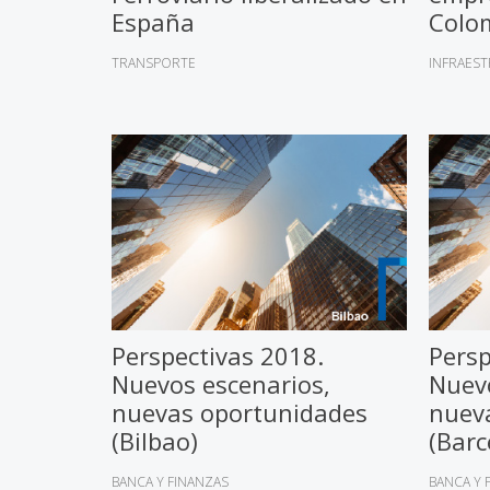
Colo
España
INFRAES
TRANSPORTE
Perspectivas 2018.
Persp
Nuevos escenarios,
Nuevo
nuevas oportunidades
nuev
(Bilbao)
(Barc
BANCA Y FINANZAS
BANCA Y 