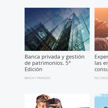
Banca privada y gestión
Exper
de patrimonios. 5ª
las e
Edición
cons
BANCA Y FINANZAS
RECURSO