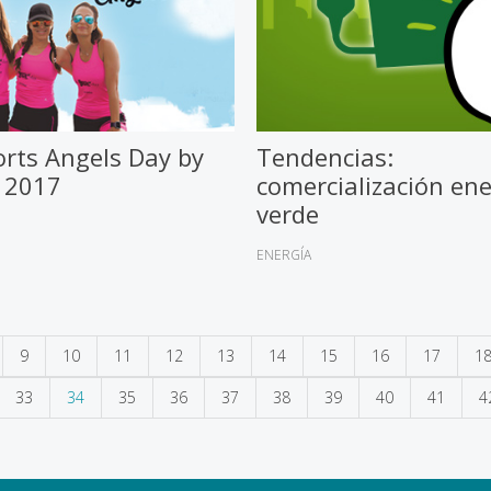
ports Angels Day by
Tendencias:
t 2017
comercialización ene
verde
ENERGÍA
9
10
11
12
13
14
15
16
17
1
33
34
35
36
37
38
39
40
41
4