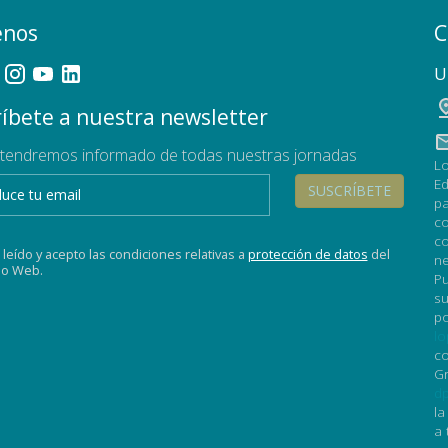
enos
C
U
íbete a nuestra newsletter
tendremos informado de todas nuestras jornadas
Lo
Ed
SUSCRÍBETE
pa
co
co
 leído y acepto las condiciones relativas a
protección de datos
del
ne
tio Web.
Pu
su
po
lo
co
Gr
dp
la
a 