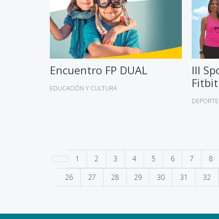
Encuentro FP DUAL
III S
Fitbi
EDUCACIÓN Y CULTURA
DEPORTE
1
2
3
4
5
6
7
8
26
27
28
29
30
31
32