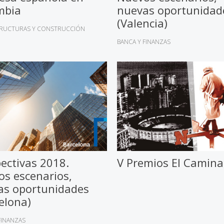
mbia
nuevas oportunidad
(Valencia)
TRUCTURAS Y CONSTRUCCIÓN
BANCA Y FINANZAS
ectivas 2018.
V Premios El Camin
s escenarios,
as oportunidades
elona)
FINANZAS