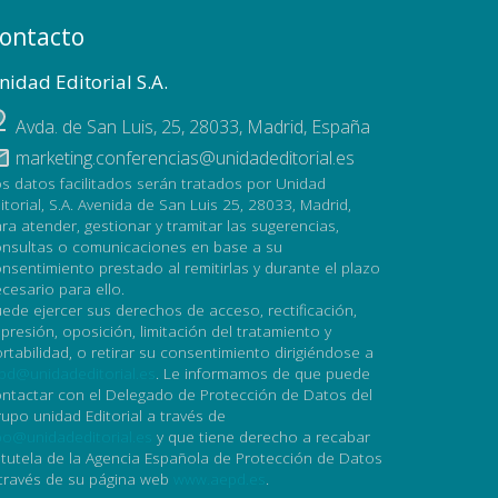
ontacto
nidad Editorial S.A.
Avda. de San Luis, 25
,
28033
,
Madrid, España
marketing.conferencias@unidadeditorial.es
s datos facilitados serán tratados por Unidad
itorial, S.A. Avenida de San Luis 25, 28033, Madrid,
ra atender, gestionar y tramitar las sugerencias,
nsultas o comunicaciones en base a su
nsentimiento prestado al remitirlas y durante el plazo
cesario para ello.
ede ejercer sus derechos de acceso, rectificación,
presión, oposición, limitación del tratamiento y
rtabilidad, o retirar su consentimiento dirigiéndose a
pd@unidadeditorial.es
. Le informamos de que puede
ntactar con el Delegado de Protección de Datos del
upo unidad Editorial a través de
o@unidadeditorial.es
y que tiene derecho a recabar
 tutela de la Agencia Española de Protección de Datos
través de su página web
www.aepd.es
.