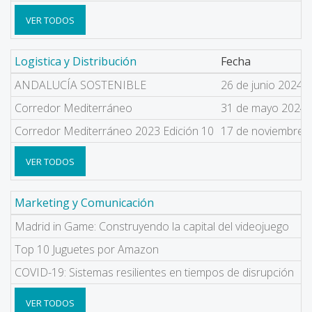
VER TODOS
Logistica y Distribución
Fecha
ANDALUCÍA SOSTENIBLE
26 de junio 2024
Corredor Mediterráneo
31 de mayo 2024
Corredor Mediterráneo 2023 Edición 10
17 de noviembre 
VER TODOS
Marketing y Comunicación
F
Madrid in Game: Construyendo la capital del videojuego
25
Top 10 Juguetes por Amazon
26
COVID-19: Sistemas resilientes en tiempos de disrupción
23
VER TODOS