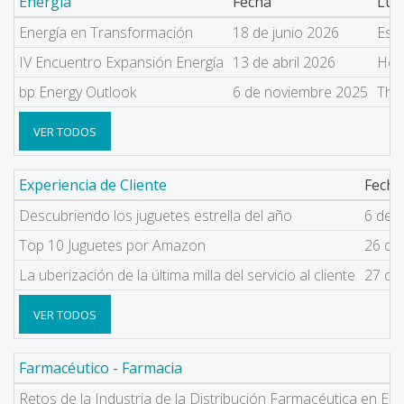
Energía
Fecha
Lug
Energía en Transformación
18 de junio 2026
Espa
IV Encuentro Expansión Energía
13 de abril 2026
Hote
bp Energy Outlook
6 de noviembre 2025
The 
VER TODOS
Experiencia de Cliente
Fecha
Descubriendo los juguetes estrella del año
6 de 
Top 10 Juguetes por Amazon
26 de
La uberización de la última milla del servicio al cliente
27 de
VER TODOS
Farmacéutico - Farmacia
Retos de la Industria de la Distribución Farmacéutica en Es