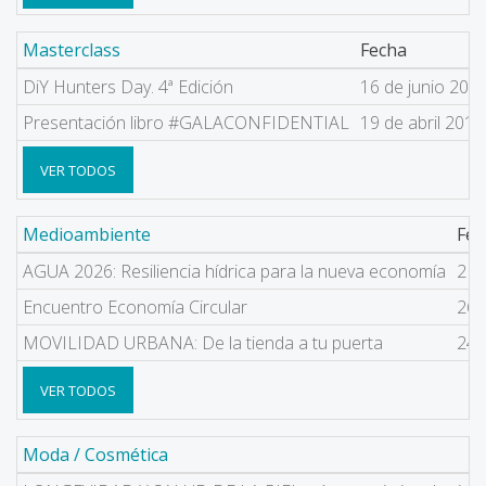
Masterclass
Fecha
DiY Hunters Day. 4ª Edición
16 de junio 201
Presentación libro #GALACONFIDENTIAL
19 de abril 2018
VER TODOS
Medioambiente
Fec
AGUA 2026: Resiliencia hídrica para la nueva economía
2 d
Encuentro Economía Circular
26 
MOVILIDAD URBANA: De la tienda a tu puerta
24 
VER TODOS
Moda / Cosmética