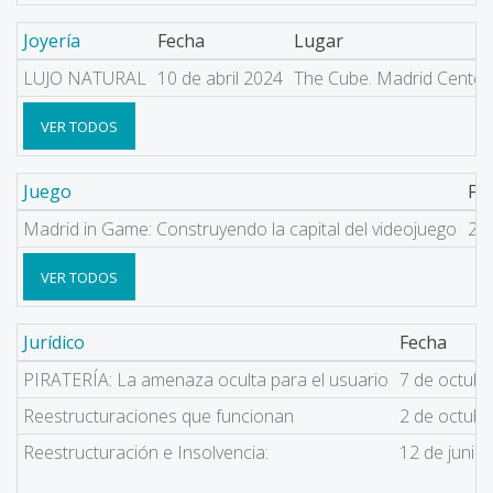
Joyería
Fecha
Lugar
LUJO NATURAL
10 de abril 2024
The Cube. Madrid Center
VER TODOS
Juego
Fe
Madrid in Game: Construyendo la capital del videojuego
25
VER TODOS
Jurídico
Fecha
PIRATERÍA: La amenaza oculta para el usuario
7 de octubr
Reestructuraciones que funcionan
2 de octubr
Reestructuración e Insolvencia:
12 de junio