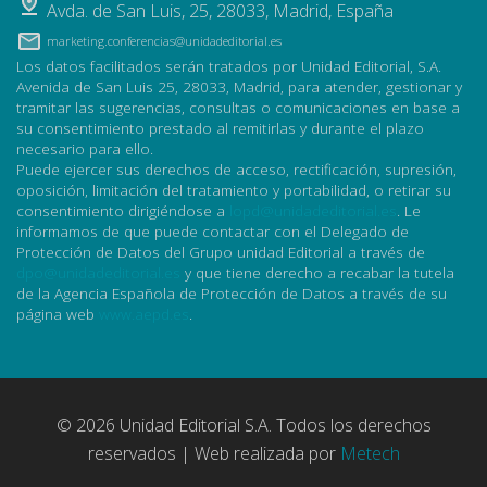
Avda. de San Luis, 25
,
28033
,
Madrid, España
marketing.conferencias@unidadeditorial.es
Los datos facilitados serán tratados por Unidad Editorial, S.A.
Avenida de San Luis 25, 28033, Madrid, para atender, gestionar y
tramitar las sugerencias, consultas o comunicaciones en base a
su consentimiento prestado al remitirlas y durante el plazo
necesario para ello.
Puede ejercer sus derechos de acceso, rectificación, supresión,
oposición, limitación del tratamiento y portabilidad, o retirar su
consentimiento dirigiéndose a
lopd@unidadeditorial.es
. Le
informamos de que puede contactar con el Delegado de
Protección de Datos del Grupo unidad Editorial a través de
dpo@unidadeditorial.es
y que tiene derecho a recabar la tutela
de la Agencia Española de Protección de Datos a través de su
página web
www.aepd.es
.
© 2026 Unidad Editorial S.A. Todos los derechos
reservados | Web realizada por
Metech