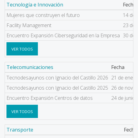
Tecnología e Innovación
Fecha
Mujeres que construyen el futuro
14 de j
Facility Management
23 de 
Encuentro Expansión Ciberseguridad en la Empresa
30 de 
VER TODOS
Telecomunicaciones
Fecha
Tecnodesayunos con Ignacio del Castillo 2026
21 de ener
Tecnodesayunos con Ignacio del Castillo 2025
26 de novi
Encuentro Expansión Centros de datos
24 de junio
VER TODOS
Transporte
Fecha