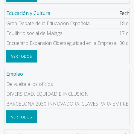
Educación y Cultura
Fecha
Gran Debate de la Educación Española
18 de 
Equilibrio social de Málaga
17 de 
Encuentro Expansión Ciberseguridad en la Empresa
30 de 
VER TODOS
Empleo
De vuelta a los oficios
DIVERSIDAD, EQUIDAD E INCLUSIÓN
BARCELONA 2030 INNOVADORA: CLAVES PARA EMPREN
VER TODOS