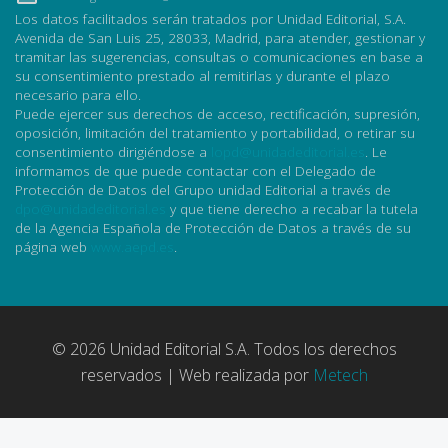
Los datos facilitados serán tratados por Unidad Editorial, S.A.
Avenida de San Luis 25, 28033, Madrid, para atender, gestionar y
tramitar las sugerencias, consultas o comunicaciones en base a
su consentimiento prestado al remitirlas y durante el plazo
necesario para ello.
Puede ejercer sus derechos de acceso, rectificación, supresión,
oposición, limitación del tratamiento y portabilidad, o retirar su
consentimiento dirigiéndose a
lopd@unidadeditorial.es
. Le
informamos de que puede contactar con el Delegado de
Protección de Datos del Grupo unidad Editorial a través de
dpo@unidadeditorial.es
y que tiene derecho a recabar la tutela
de la Agencia Española de Protección de Datos a través de su
página web
www.aepd.es
.
© 2026 Unidad Editorial S.A. Todos los derechos
reservados | Web realizada por
Metech