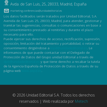
Avda. de San Luis, 25
,
28033
,
Madrid, España
marketing.conferencias@unidadeditorial.es
Los datos facilitados serán tratados por Unidad Editorial, S.A.
Avenida de San Luis 25, 28033, Madrid, para atender, gestionar y
tramitar las sugerencias, consultas o comunicaciones en base a
su consentimiento prestado al remitirlas y durante el plazo
necesario para ello.
Puede ejercer sus derechos de acceso, rectificación, supresión,
oposición, limitación del tratamiento y portabilidad, o retirar su
consentimiento dirigiéndose a
lopd@unidadeditorial.es
. Le
informamos de que puede contactar con el Delegado de
Protección de Datos del Grupo unidad Editorial a través de
dpo@unidadeditorial.es
y que tiene derecho a recabar la tutela
de la Agencia Española de Protección de Datos a través de su
página web
www.aepd.es
.
© 2026 Unidad Editorial S.A. Todos los derechos
reservados | Web realizada por
Metech