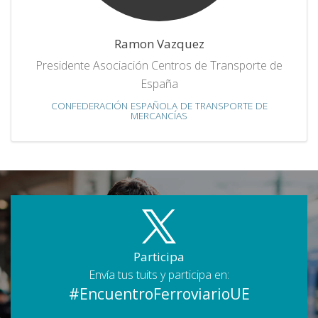
Ramon Vazquez
Presidente Asociación Centros de Transporte de
España
CONFEDERACIÓN ESPAÑOLA DE TRANSPORTE DE
MERCANCÍAS
Participa
Envía tus tuits y participa en:
#EncuentroFerroviarioUE