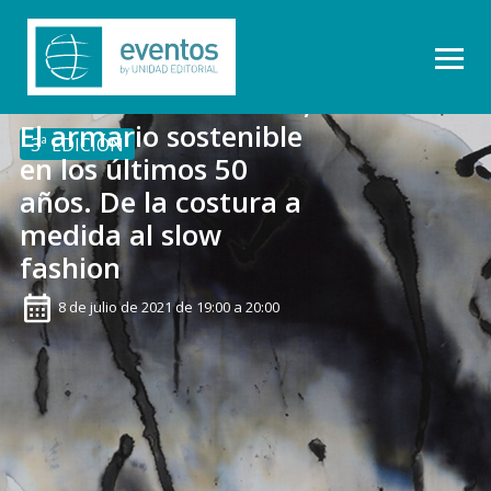
Mesa redonda TELVA,
El armario sostenible
3ª EDICIÓN
en los últimos 50
años. De la costura a
medida al slow
fashion
8 de julio de 2021 de 19:00 a 20:00