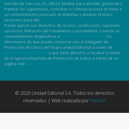
Avenida de San Luis 25, 28033, Madrid, para atender, gestionar y
tramitar las sugerencias, consultas o comunicaciones en base a
su consentimiento prestado al remitirlas y durante el plazo
necesario para ello.
Puede ejercer sus derechos de acceso, rectificación, supresión,
oposición, limitación del tratamiento y portabilidad, o retirar su
consentimiento dirigiéndose a
lopd@unidadeditorial.es
. Le
informamos de que puede contactar con el Delegado de
Protección de Datos del Grupo unidad Editorial a través de
dpo@unidadeditorial.es
y que tiene derecho a recabar la tutela
de la Agencia Española de Protección de Datos a través de su
página web
www.aepd.es
.
© 2026 Unidad Editorial S.A. Todos los derechos
reservados | Web realizada por
Metech