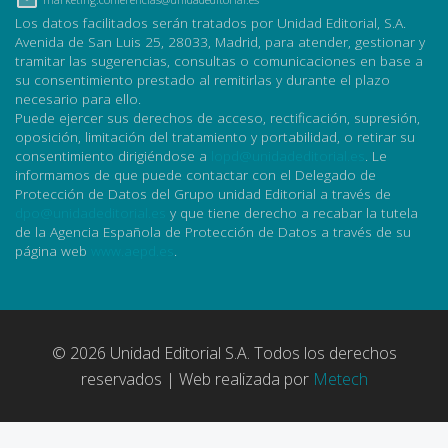
Los datos facilitados serán tratados por Unidad Editorial, S.A.
Avenida de San Luis 25, 28033, Madrid, para atender, gestionar y
tramitar las sugerencias, consultas o comunicaciones en base a
su consentimiento prestado al remitirlas y durante el plazo
necesario para ello.
Puede ejercer sus derechos de acceso, rectificación, supresión,
oposición, limitación del tratamiento y portabilidad, o retirar su
consentimiento dirigiéndose a
lopd@unidadeditorial.es
. Le
informamos de que puede contactar con el Delegado de
Protección de Datos del Grupo unidad Editorial a través de
dpo@unidadeditorial.es
y que tiene derecho a recabar la tutela
de la Agencia Española de Protección de Datos a través de su
página web
www.aepd.es
.
© 2026 Unidad Editorial S.A. Todos los derechos
reservados | Web realizada por
Metech