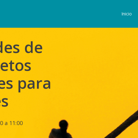
Inicio
des de
retos
es para
es
0 a 11:00