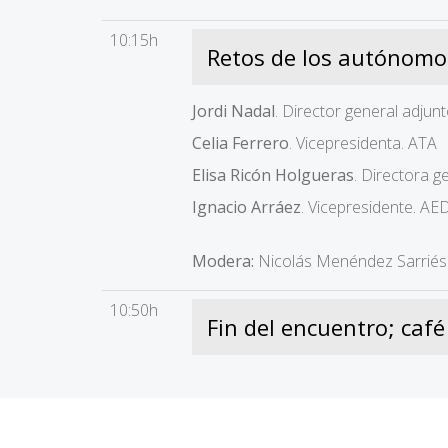
10:15h
Retos de los autónomos:
Jordi Nadal
. Director general adj
Celia Ferrero
. Vicepresidenta. ATA
Elisa Ricón Holgueras
. Directora 
Ignacio Arráez
. Vicepresidente. AE
Modera:
Nicolás Menéndez Sarrié
10:50h
Fin del encuentro; caf