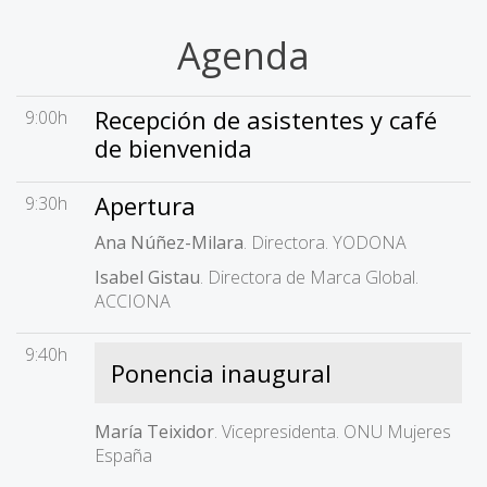
Agenda
Recepción de asistentes y café
9:00h
de bienvenida
Apertura
9:30h
Ana Núñez-Milara
. Directora. YODONA
Isabel Gistau
. Directora de Marca Global.
ACCIONA
9:40h
Ponencia inaugural
María Teixidor
. Vicepresidenta. ONU Mujeres
España