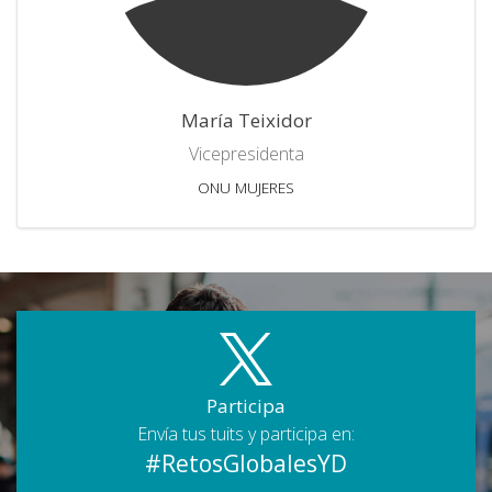
María Teixidor
Vicepresidenta
ONU MUJERES
Participa
Envía tus tuits y participa en:
#RetosGlobalesYD