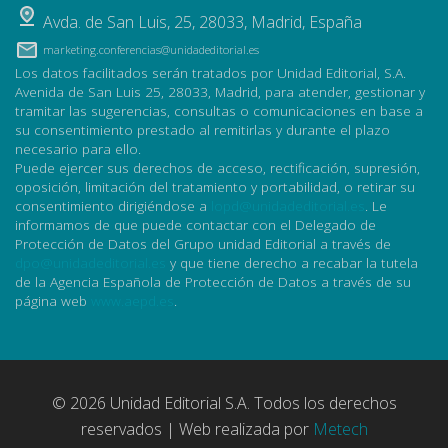
Avda. de San Luis, 25
,
28033
,
Madrid, España
marketing.conferencias@unidadeditorial.es
Los datos facilitados serán tratados por Unidad Editorial, S.A.
Avenida de San Luis 25, 28033, Madrid, para atender, gestionar y
tramitar las sugerencias, consultas o comunicaciones en base a
su consentimiento prestado al remitirlas y durante el plazo
necesario para ello.
Puede ejercer sus derechos de acceso, rectificación, supresión,
oposición, limitación del tratamiento y portabilidad, o retirar su
consentimiento dirigiéndose a
lopd@unidadeditorial.es
. Le
informamos de que puede contactar con el Delegado de
Protección de Datos del Grupo unidad Editorial a través de
dpo@unidadeditorial.es
y que tiene derecho a recabar la tutela
de la Agencia Española de Protección de Datos a través de su
página web
www.aepd.es
.
© 2026 Unidad Editorial S.A. Todos los derechos
reservados | Web realizada por
Metech