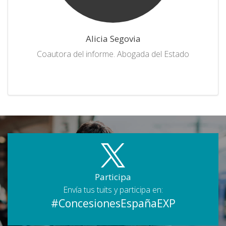
Alicia Segovia
Coautora del informe. Abogada del Estado
Participa
Envía tus tuits y participa en:
#ConcesionesEspañaEXP