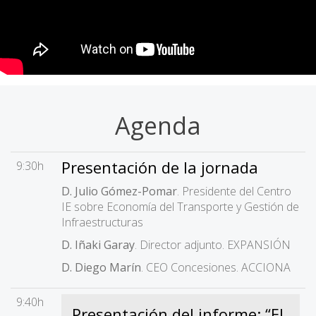
Agenda
Presentación de la jornada
9:30h
D. Julio Gómez-Pomar
. Presidente del Centro
IE sobre Economía del Transporte y Gestión de
Infraestructuras
D. Iñaki Garay
. Director adjunto. EXPANSIÓN
D. Diego Marín
. CEO Concesiones. ACCIONA
9:40h
Presentación del informe: “EL