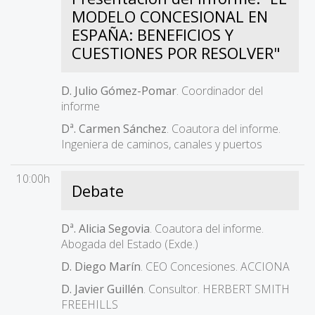
MODELO CONCESIONAL EN
ESPAÑA: BENEFICIOS Y
CUESTIONES POR RESOLVER"
D. Julio Gómez-Pomar
. Coordinador del
informe
Dª. Carmen Sánchez
. Coautora del informe.
Ingeniera de caminos, canales y puertos
10:00h
Debate
Dª. Alicia Segovia
. Coautora del informe.
Abogada del Estado (Exde.)
D. Diego Marín
. CEO Concesiones. ACCIONA
D. Javier Guillén
. Consultor. HERBERT SMITH
FREEHILLS