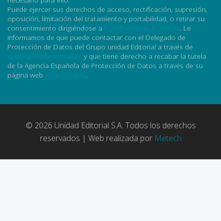
Puede ejercer sus derechos de acceso, rectificación, supresión,
oposición, limitación del tratamiento y portabilidad, o retirar su
consentimiento dirigiéndose a
lopd@unidadeditorial.es
. Le
informamos de que puede contactar con el Delegado de
Protección de Datos del Grupo unidad Editorial a través de
dpo@unidadeditorial.es
y que tiene derecho a recabar la tutela
de la Agencia Española de Protección de Datos a través de su
página web
www.aepd.es
.
© 2026 Unidad Editorial S.A. Todos los derechos
reservados | Web realizada por
Metech