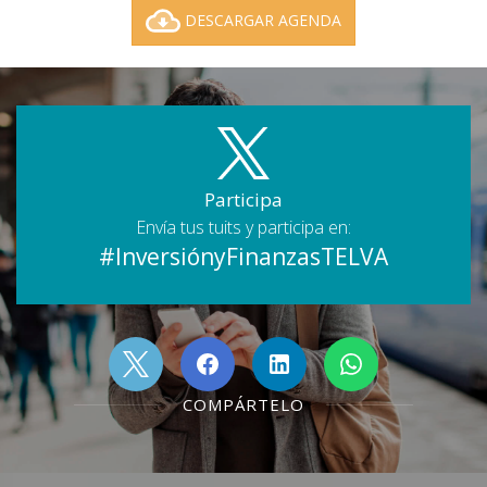
DESCARGAR AGENDA
Participa
Envía tus tuits y participa en:
#InversiónyFinanzasTELVA
COMPÁRTELO