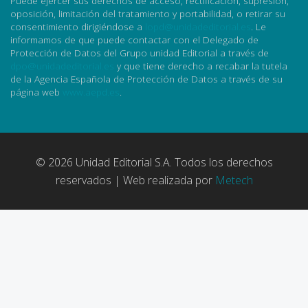
Puede ejercer sus derechos de acceso, rectificación, supresión,
oposición, limitación del tratamiento y portabilidad, o retirar su
consentimiento dirigiéndose a
lopd@unidadeditorial.es
. Le
informamos de que puede contactar con el Delegado de
Protección de Datos del Grupo unidad Editorial a través de
dpo@unidadeditorial.es
y que tiene derecho a recabar la tutela
de la Agencia Española de Protección de Datos a través de su
página web
www.aepd.es
.
© 2026 Unidad Editorial S.A. Todos los derechos
reservados | Web realizada por
Metech