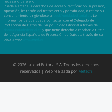
necesario para ello.
Puede ejercer sus derechos de acceso, rectificación, supresión,
oposición, limitación del tratamiento y portabilidad, o retirar su
consentimiento dirigiéndose a
lopd@unidadeditorial.es
. Le
informamos de que puede contactar con el Delegado de
Protección de Datos del Grupo unidad Editorial a través de
dpo@unidadeditorial.es
y que tiene derecho a recabar la tutela
de la Agencia Española de Protección de Datos a través de su
página web
www.aepd.es
.
© 2026 Unidad Editorial S.A. Todos los derechos
reservados | Web realizada por
Metech