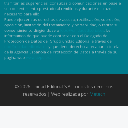
tramitar las sugerencias, consultas o comunicaciones en base a
su consentimiento prestado al remitirlas y durante el plazo
necesario para ello.
Puede ejercer sus derechos de acceso, rectificación, supresión,
oposición, limitación del tratamiento y portabilidad, o retirar su
consentimiento dirigiéndose a
lopd@unidadeditorial.es
. Le
informamos de que puede contactar con el Delegado de
Protección de Datos del Grupo unidad Editorial a través de
dpo@unidadeditorial.es
y que tiene derecho a recabar la tutela
de la Agencia Española de Protección de Datos a través de su
página web
www.aepd.es
.
© 2026 Unidad Editorial S.A. Todos los derechos
reservados | Web realizada por
Metech