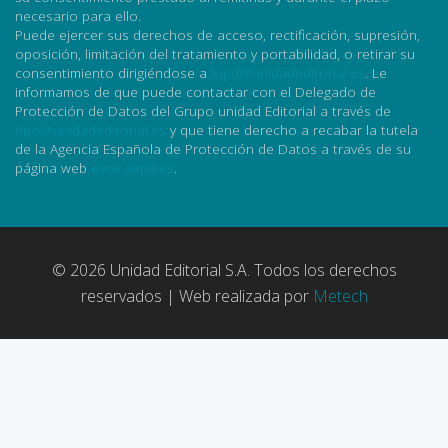
necesario para ello.
Puede ejercer sus derechos de acceso, rectificación, supresión,
oposición, limitación del tratamiento y portabilidad, o retirar su
consentimiento dirigiéndose a
lopd@unidadeditorial.es
. Le
informamos de que puede contactar con el Delegado de
Protección de Datos del Grupo unidad Editorial a través de
dpo@unidadeditorial.es
y que tiene derecho a recabar la tutela
de la Agencia Española de Protección de Datos a través de su
página web
www.aepd.es
.
© 2026 Unidad Editorial S.A. Todos los derechos
reservados | Web realizada por
Metech