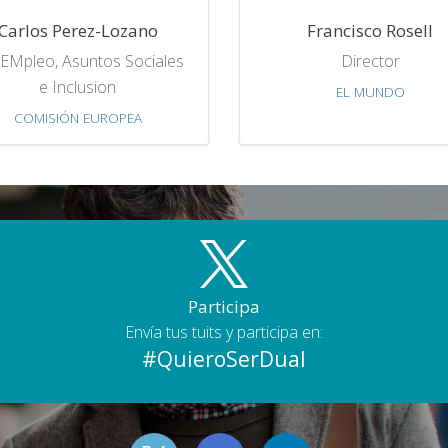
Carlos Perez-Lozano
Francisco Rosell
EMpleo, Asuntos Sociales
Director
e Inclusion
EL MUNDO
COMISIÓN EUROPEA
Participa
Envía tus tuits y participa en:
#QuieroSerDual