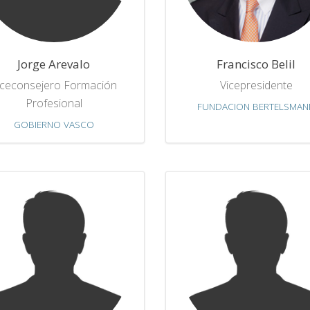
Jorge Arevalo
Francisco Belil
iceconsejero Formación
Vicepresidente
Profesional
FUNDACION BERTELSMAN
GOBIERNO VASCO