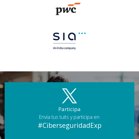
Participa
Envía tus tuits y participa en:
#CiberseguridadExp