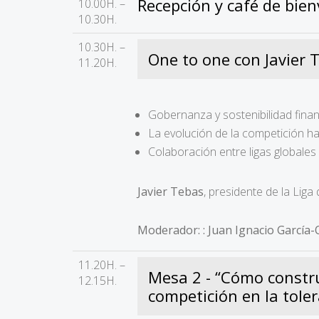
Recepción y café de bie
10.00H. –
10.30H.
10.30H. –
One to one con Javier 
11.20H.
Gobernanza y sostenibilidad finan
La evolución de la competición h
Colaboración entre ligas globales
Javier Tebas
, presidente de la Liga
Moderador: : Juan Ignacio García
11.20H. –
Mesa 2 - “Cómo construi
12.15H.
competición en la toler