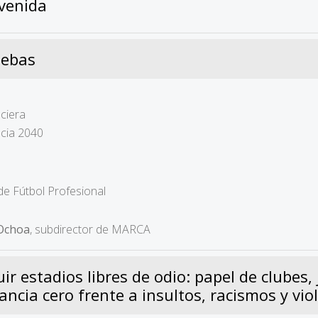
nvenida
Tebas
ciera
acia 2040
 de Fútbol Profesional
-Ochoa
, subdirector de MARCA
r estadios libres de odio: papel de clubes, 
ancia cero frente a insultos, racismos y vio