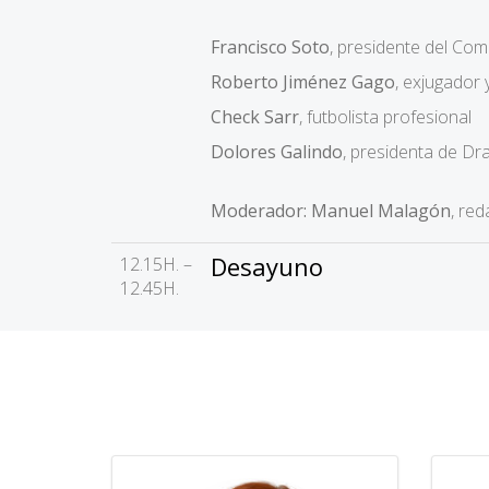
Francisco Soto
, presidente del Com
Roberto Jiménez Gago
, exjugador 
Check Sarr
, futbolista profesional
Dolores Galindo
, presidenta de D
Moderador: Manuel Malagón
, re
Desayuno
12.15H. –
12.45H.