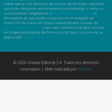
Puede ejercer sus derechos de acceso, rectificación, supresión,
oposición, limitación del tratamiento y portabilidad, o retirar su
consentimiento dirigiéndose a
lopd@unidadeditorial.es
. Le
informamos de que puede contactar con el Delegado de
Protección de Datos del Grupo unidad Editorial a través de
dpo@unidadeditorial.es
y que tiene derecho a recabar la tutela
de la Agencia Española de Protección de Datos a través de su
página web
www.aepd.es
.
© 2026 Unidad Editorial S.A. Todos los derechos
reservados | Web realizada por
Metech