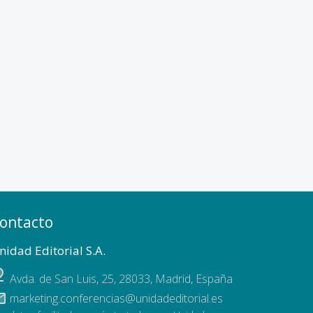
ontacto
nidad Editorial S.A.
Avda. de San Luis, 25
,
28033
,
Madrid, España
marketing.conferencias@unidadeditorial.es