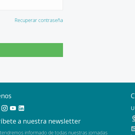
Recuperar contraseña
enos
C
U
íbete a nuestra newsletter
tendremos informado de todas nuestras jornadas