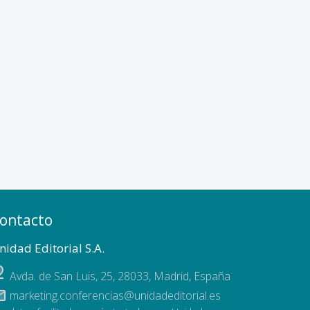
ontacto
nidad Editorial S.A.
Avda. de San Luis, 25
,
28033
,
Madrid, España
marketing.conferencias@unidadeditorial.es