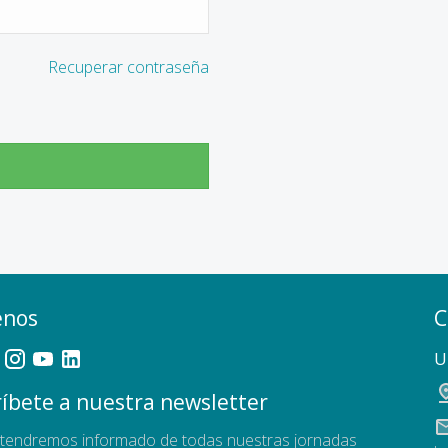
Recuperar contraseña
enos
C
U
íbete a nuestra newsletter
tendremos informado de todas nuestras jornadas