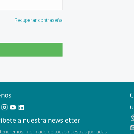
Recuperar contraseña
enos
C
U
íbete a nuestra newsletter
tendremos informado de todas nuestras jornadas