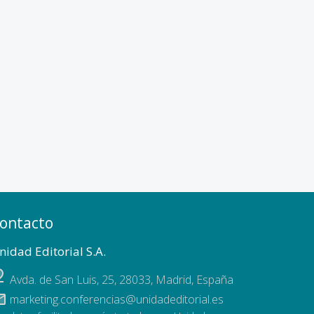
ontacto
nidad Editorial S.A.
Avda. de San Luis, 25
,
28033
,
Madrid, España
marketing.conferencias@unidadeditorial.es